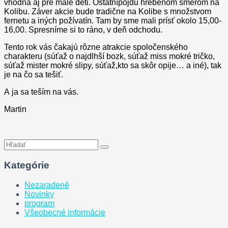
vhodná aj pre malé deti. Ostatnípôjdu hrebeňom smerom na
Kolibu. Záver akcie bude tradične na Kolibe s množstvom
fernetu a iných požívatín. Tam by sme mali prísť okolo 15,00-
16,00. Spresníme si to ráno, v deň odchodu.
Tento rok vás čakajú rôzne atrakcie spoločenského
charakteru (súťaž o najdlhší bozk, súťaž miss mokré tričko,
súťaž mister mokré slipy, súťaž,kto sa skôr opije… a iné), tak
je na čo sa tešiť.
A ja sa teším na vás.
Martin
Kategórie
Nezaradené
Novinky
program
Všeobecné informácie