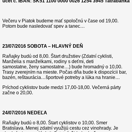
účet č. IBAN: SK51 1100 0000 0026 1254 3945 Tatrabanka
Večeru v Piatok budeme mať spoločnú v čase od 19,00.
Potom bude nasledovať spev a tanec…
23/07/2016 SOBOTA – HLAVNÝ DEŇ
Raňajky budú od 8,00. Štart družstiev (Zdatní cyklisti,
Manželia s manželkami, rodiny s deťmi, deti
samostatne, ženy samostatne…) bude hromadný o 10,00.
Trasy zverejním na mieste. Počas dňa bude k dispozícii bar,
bazén, reštaurácia…športové potreby a lúka na hranie…
Príchod cyklistov bude medzi 17,00-18,00. Večerná párty
začne o 20,00.
24/07/2016 NEDEĽA
Raňajky budú o 8,00. Štart cyklistov o 10,00. Smer
Bratislava. Menej zdatní využijú cestu cez vinohrady. Je