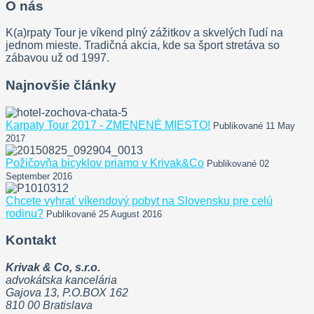
O nás
K(a)rpaty Tour je víkend plný zážitkov a skvelých ľudí na
jednom mieste. Tradičná akcia, kde sa šport stretáva so
zábavou už od 1997.
Najnovšie články
Karpaty Tour 2017 - ZMENENÉ MIESTO!
Publikované 11 May
2017
Požičovňa bicyklov priamo v Krivak&Co
Publikované 02
September 2016
Chcete vyhrať víkendový pobyt na Slovensku pre celú
rodinu?
Publikované 25 August 2016
Kontakt
Krivak & Co, s.r.o.
advokátska kancelária
Gajova 13, P.O.BOX 162
810 00 Bratislava