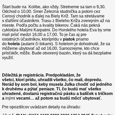
Štart bude na Kolibe, ako vždy. Stretneme sa tam o 9,30.
Odchod o 10,00. Smer Železná studnička a potom cez
Cerový chodník a ďalej na Biely Kríž. Tam sa stretávame
s ďalšími účastníkmi. Trasu z Bieleho Kríža zverejním až na
mieste. Podľa počtu a kvality bikerov. Čaká nás pekná
cyklotúra Malými Karpatmi. Do Horského hotela Eva by sme
mali prísť medzi 16,00 a 17,00. To je čas aj pre
ostatných účastníkov, ktoríprídu v
piatok
priamo
do
hotela
(autami či bikami). S hotelom je dohodnuté, že sa
môžeme ubytovať až od 16,00. Samozrejme, kto chce
prísťskôr, môže. Bude otvorený bazén, ktorý sa dá bezplatne
využiť.
Dôležitá je registrácia. Predpokladám, že
všetci, ktorí prídu, uhradili všetko, čo mali, dopredu.
Nerád by som bol, keby musela Julka chodiť od jedného
k druhému a pýtať peniaze. Tí, čo budú mať všetko
uhradené, dostanú registračnú pásku a balíček s tričkom
a
inými
vecami… až potom sa budú môcť ubytovať.
Pre opozdilcov uvádzam detaily na úhradu: