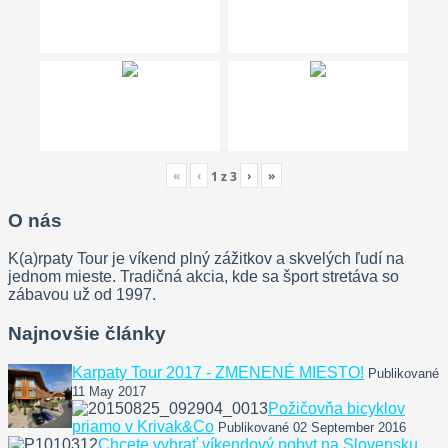
«
‹
›
»
1
z
3
O nás
K(a)rpaty Tour je víkend plný zážitkov a skvelých ľudí na
jednom mieste. Tradičná akcia, kde sa šport stretáva so
zábavou už od 1997.
Najnovšie články
Karpaty Tour 2017 - ZMENENÉ MIESTO!
Publikované
11 May 2017
Požičovňa bicyklov
priamo v Krivak&Co
Publikované 02 September 2016
Chcete vyhrať víkendový pobyt na Slovensku